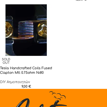
SOLD
OUT
Tesla Handcrafted Coils Fused
Clapton Mtl 0.75ohm Ni80
DIY Ατμοποιητών
9,00
€