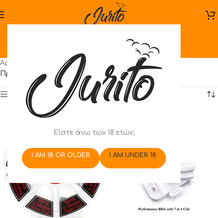
GeekVape
Αρχική σελίδα
/
Προϊόντα με ετικέτα “GeekVape”
Προβάλλονται όλα - 5 αποτελέσματα
Show sidebar
Είστε άνω των 18 ετών;
I AM 18 OR OLDER
I AM UNDER 18