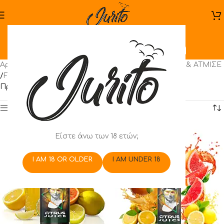
Nectar Premium
Αρχική σελίδα
/
Ηλεκτρονικό Τσιγάρο
/
ΑΝΑΚΑΤΕΨΕ & ΑΤΜΙΣΕ
/
Flavor Shots
/
Omerta
/
Nectar Premium
Προβάλλονται όλα - 8 αποτελέσματα
Show sidebar
Είστε άνω των 18 ετών;
I AM 18 OR OLDER
I AM UNDER 18