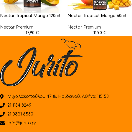
Nectar Tropical Mango 120ml
Nectar Tropical Mango 60ml
Nectar Premium
Nectar Premium
17,90
€
11,90
€
Μιχαλακοπούλου 47 &, Ηριδανού, Αθήνα 115 58
21 1184 8249
21 0331 6580
Info@jurito.gr