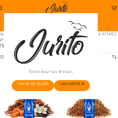
halo
Αρχική σελίδα
/
Ηλεκτρονικό Τσιγάρο
/
ΑΝΑΚΑΤΕΨΕ & ΑΤΜΙΣΕ
/
Flavor Shots
/
halo
Προβάλλονται όλα - 2 αποτελέσματα
Show sidebar
Είστε άνω των 18 ετών;
I AM 18 OR OLDER
I AM UNDER 18