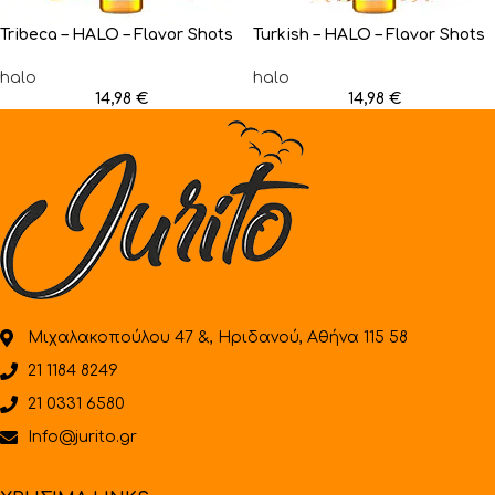
Tribeca – HALO – Flavor Shots
Turkish – HALO – Flavor Shots
halo
halo
14,98
€
14,98
€
Μιχαλακοπούλου 47 &, Ηριδανού, Αθήνα 115 58
21 1184 8249
21 0331 6580
Info@jurito.gr