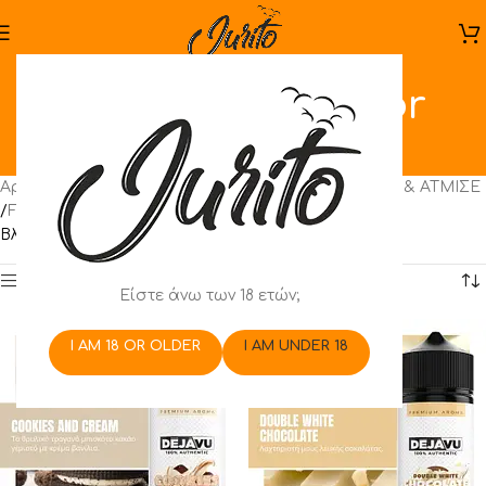
NTEZABOY Flavor
Shots
Αρχική σελίδα
/
Ηλεκτρονικό Τσιγάρο
/
ΑΝΑΚΑΤΕΨΕ & ΑΤΜΙΣΕ
/
Flavor Shots
/
Flavourist
/
NTEZABOY Flavor Shots
Βλέπετε 1–12 από 43 αποτελέσματα
Show sidebar
Είστε άνω των 18 ετών;
I AM 18 OR OLDER
I AM UNDER 18