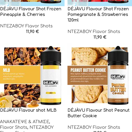
DÉJÀVU Flavour Shot Frozen
DÉJÀVU Flavour Shot Frozen
Pineapple & Cherries
Pomegranate & Strawberries
120ml
NTEZABOY Flavor Shots
11,90
€
NTEZABOY Flavor Shots
11,90
€
DÉJÀVU Flavour shot MLB
DÉJÀVU Flavour Shot Peanut
Butter Cookie
ΑΝΑΚΑΤΕΨΕ & ΑΤΜΙΣΕ
,
Flavor Shots
,
NTEZABOY
NTEZABOY Flavor Shots