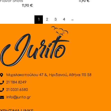
Flavor Shots
11,90
€
11,90
€
1
2
3
4
→
Μιχαλακοπούλου 47 &, Ηριδανού, Αθήνα 115 58
21 1184 8249
21 0331 6580
Info@jurito.gr