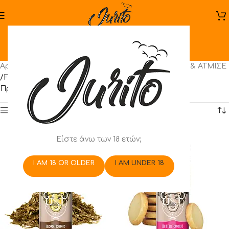
Gusto Premium
Αρχική σελίδα
/
Ηλεκτρονικό Τσιγάρο
/
ΑΝΑΚΑΤΕΨΕ & ΑΤΜΙΣΕ
/
Flavor Shots
/
Omerta
/
Gusto Premium
Προβάλλονται όλα - 8 αποτελέσματα
Show sidebar
Είστε άνω των 18 ετών;
I AM 18 OR OLDER
I AM UNDER 18