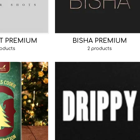
T PREMIUM
BISHA PREMIUM
roducts
2 products