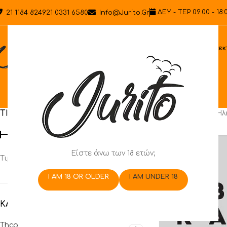
ΔΕΥ - ΤΕΡ 09:00 - 18:
21 1184 8249
21 0331 6580
Info@jurito.gr
Ηλεκ
ΤΙΜΗ
Αρχική σελίδα
/
Ηλ
Είστε άνω των 18 ετών;
Τιμή:
0 €
—
20 €
ΦΙΛΤΡΆΡΙΣΜΑ
I AM 18 OR OLDER
I AM UNDER 18
ΚΑΤΗΓΟΡΊΕΣ ΠΡΟΪΌΝΤΩΝ
Thcp