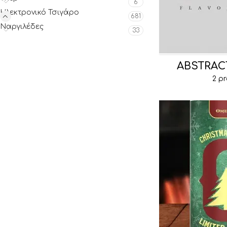
6
Ηλεκτρονικό Τσιγάρο
681
Ναργιλέδες
33
ABSTRAC
2 p