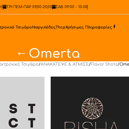
00
ΤΡΙ-ΠΕΜ-ΠΑΡ 09,00-20,00
ΣΑΒ 09:00 - 15:00
Faceb
τρονικό Τσιγάρο
Ναργιλέδες
Thcp
Χρήσιμες Πληροφορίες
Omerta
εκτρονικό Τσιγάρο
/
ΑΝΑΚΑΤΕΨΕ & ΑΤΜΙΣΕ
/
Flavor Shots
/
Ome