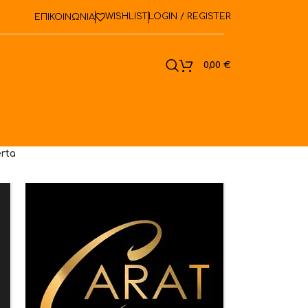
WISHLIST
LOGIN / REGISTER
ΕΠΙΚΟΙΝΩΝΙΑ
ook
0,00
€
rta