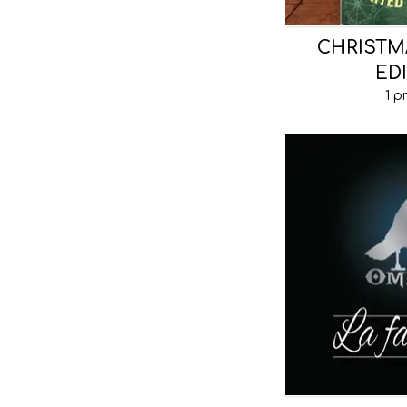
CHRISTM
ED
1 p