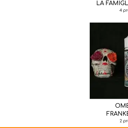
LA FAMIG
4 p
OME
FRANK
2 p