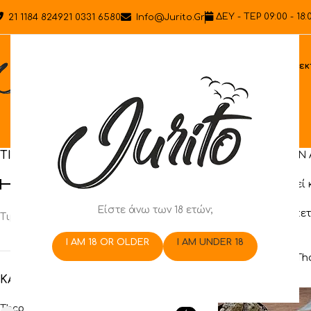
ΔΕΥ - ΤΕΡ 09:00 - 18:
21 1184 8249
21 0331 6580
Info@jurito.gr
Ηλεκ
ΤΙΜΗ
ΣΧΕΤΙΚΑ ΜΕ ΤΗΝ
Έχουν αφαιρεθεί 
Είστε άνω των 18 ετών;
Οτιδήποτε βλέπετ
Τιμή:
0 €
—
10 €
ΦΙΛΤΡΆΡΙΣΜΑ
παραγγείλετε.
I AM 18 OR OLDER
I AM UNDER 18
Αρχική σελίδα
/
Th
ΚΑΤΗΓΟΡΊΕΣ ΠΡΟΪΌΝΤΩΝ
Thcp