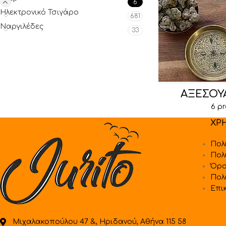
6
Ηλεκτρονικό Τσιγάρο
681
Ναργιλέδες
33
ΑΞΕΣΟΥΆ
6 p
ΧΡ
Πολ
Πολ
Όρο
Πολ
Επι
Μιχαλακοπούλου 47 &, Ηριδανού, Αθήνα 115 58