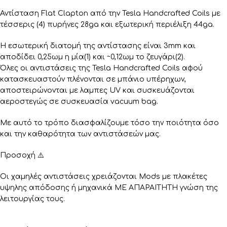
Αντίσταση Flat Clapton από την Tesla Handcrafted Coils με
τέσσερις (4) πυρήνες 28ga και εξωτερική περιέλιξη 44ga.
Η εσωτερική διατομή της αντίστασης είναι 3mm και
αποδίδει 0,25ωμ η μία(1) και ~0,12ωμ το ζευγάρι(2).
Όλες οι αντιστάσεις της Tesla Handcrafted Coils αφού
κατασκευαστούν πλένονται σε μπάνιο υπέρηχων,
αποστειρώνονται με λαμπες UV και συσκευάζονται
αεροστεγώς σε συσκευασία vacuum bag.
Με αυτό το τρόπο διασφαλίζουμε τόσο την ποιότητα όσο
και την καθαρότητα των αντιστάσεών μας.
Προσοχή ⚠️
Οι χαμηλές αντιστάσεις χρειάζονται Mods με πλακέτες
υψηλης απόδοσης ή μηχανικά ΜΕ ΑΠΑΡΑΙΤΗΤΗ γνώση της
λειτουργίας τους.