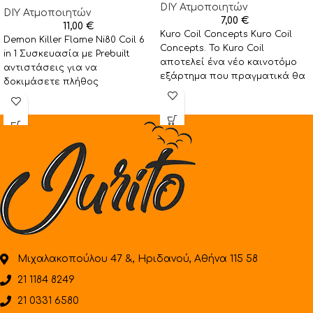
DIY Ατμοποιητών
DIY Ατμοποιητών
7,00
€
11,00
€
Kuro Coil Concepts Kuro Coil
Demon Killer Flame Ni80 Coil 6
Concepts. Το Kuro Coil
in 1 Συσκευασία με Prebuilt
αποτελεί ένα νέο καινοτόμο
αντιστάσεις για να
εξάρτημα που πραγματικά θα
δοκιμάσετε πλήθος
λύσει τα χέρια
διαφορετικών συρμάτων. Η
συσκευασία
Μιχαλακοπούλου 47 &, Ηριδανού, Αθήνα 115 58
21 1184 8249
21 0331 6580