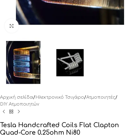
Click to enlarge
Αρχική σελίδα
/
Ηλεκτρονικό Τσιγάρο
/
Ατμοποιητές
/
DIY Ατμοποιητών
Tesla Handcrafted Coils Flat Clapton
Quad-Core 0.25ohm Ni80