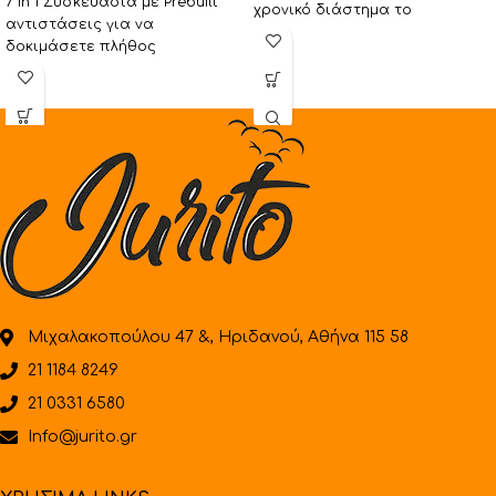
7 in 1 Συσκευασία με Prebuilt
χρονικό διάστημα το
αντιστάσεις για να
αγαπημένο υλικό για όσους
δοκιμάσετε πλήθος
διαφορετικών συρμάτων. Η
συσκευασία περιέχει:
Μιχαλακοπούλου 47 &, Ηριδανού, Αθήνα 115 58
21 1184 8249
21 0331 6580
Info@jurito.gr