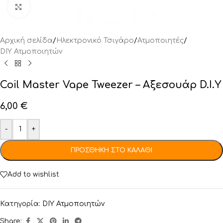
Click to enlarge
Αρχική σελίδα
/
Ηλεκτρονικό Τσιγάρο
/
Ατμοποιητές
/
DIY Ατμοποιητών
Coil Master Vape Tweezer – Αξεσουάρ D.I.Y
6,00
€
-
+
ΠΡΟΣΘΉΚΗ ΣΤΟ ΚΑΛΆΘΙ
Add to wishlist
Κατηγορία:
DIY Ατμοποιητών
Share: