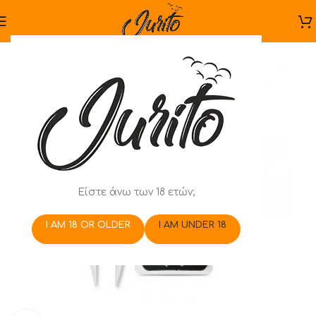
Είστε άνω των 18 ετών;
I AM 18 OR OLDER
I AM UNDER 18