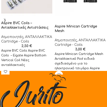
Aspire BVC Coils –
Aspire Minican Cartridge
Ανταλλακτικές Αντιστάσεις
Mesh
Ατμοποιητές
,
ΑΝΤΑΛΛΑΚΤΙΚA
Ατμοποιητές
,
ΑΝΤΑΛΛΑΚΤΙΚA
Cartridge - Coils
Cartridge - Coils
2,50
€
3,00
€
Aspire BVC Coils Aspire BVC
Aspire Minican Cartridge Mesh
Coils – Eigate Aspire Bottom
Ανταλλακτικό Pod ειδικά
Vertical Coil Νέες
σχεδιασμένο για το
ανταλλακτικές
ηλεκτρονικό τσιγάρο Aspire
κεφαλές συμβατές με όλους
Minican χωρητικότητας 2ml και
τους ατμοποιητές της
με αντίσταση 1,2ohm