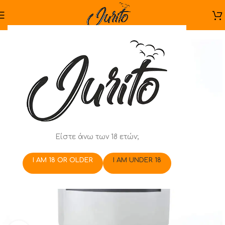
Είστε άνω των 18 ετών;
I AM 18 OR OLDER
I AM UNDER 18