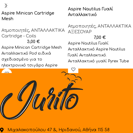
Aspire Nautilus Γυαλί
Aspire Minican Cartridge
Ανταλλακτικό
Mesh
Ατμοποιητές
,
ΑΝΤΑΛΛΑΚΤΙΚΑ
Ατμοποιητές
,
ΑΝΤΑΛΛΑΚΤΙΚA
ΑΞΕΣΟΥΑΡ
Cartridge - Coils
7,00
€
3,00
€
Aspire Nautilus Γυαλί
Aspire Minican Cartridge Mesh
Ανταλλακτικό Aspire Nautilus
Ανταλλακτικό Pod ειδικά
Γυαλί Ανταλλακτικό.
σχεδιασμένο για το
Ανταλλακτικό γυαλί Pyrex Tube
ηλεκτρονικό τσιγάρο Aspire
για τον ατμοποιητή Aspire
Minican χωρητικότητας 2ml και
Nautilus. Διαθέσιμο σε
με αντίσταση 1,2ohm
διαφανές
Μιχαλακοπούλου 47 &, Ηριδανού, Αθήνα 115 58