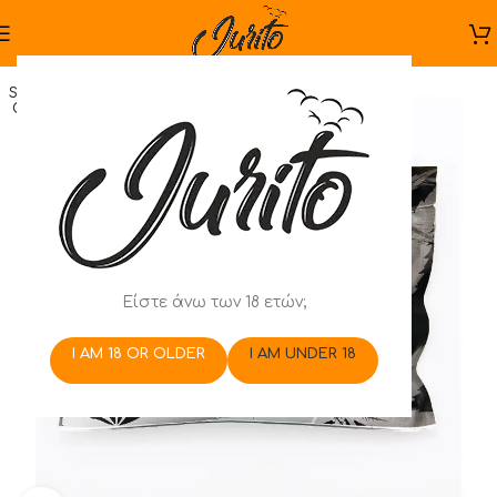
SOLD
OUT
Είστε άνω των 18 ετών;
I AM 18 OR OLDER
I AM UNDER 18