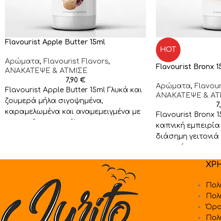
Flavourist Apple Butter 15ml
HOT
Αρώματα
,
Flavourist Flavors
,
Flavourist Bronx 1
ΑΝΑΚΑΤΕΨΕ & ΑΤΜΙΣΕ
7,90
€
Αρώματα
,
Flavour
Flavourist Apple Butter 15ml Γλυκά και
ΑΝΑΚΑΤΕΨΕ & ΑΤ
ζουμερά μήλα σιγοψημένα,
7
καραμελωμένα και αναμεμειγμένα με
Flavourist Bronx 
καρυκεύματα κανέλας και
καπνική εμπειρία
μπαχαρικών τυλίγονται σε βουτυράτη
διάσημη γειτονιά
την γενέτειρα του
ΧΡ
Πολ
Πολ
Όρο
Πολ