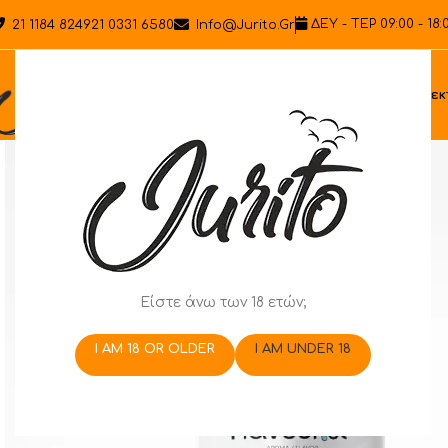
ΔΕΥ - ΤΕΡ 09:00 - 18:
21 1184 8249
21 0331 6580
Info@jurito.gr
Ηλεκ
Είστε άνω των 18 ετών;
I AM 18 OR OLDER
I AM UNDER 18