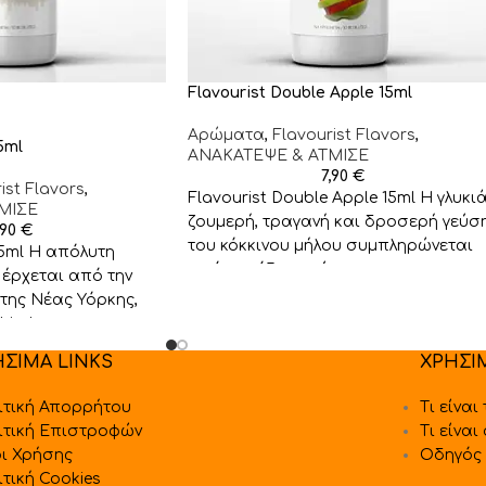
Flavourist Double Apple 15ml
Αρώματα
,
Flavourist Flavors
,
5ml
ΑΝΑΚΑΤΕΨΕ & ΑΤΜΙΣΕ
7,90
€
ist Flavors
,
Flavourist Double Apple 15ml Η γλυκιά
ΜΙΣΕ
ζουμερή, τραγανή και δροσερή γεύσ
,90
€
του κόκκινου μήλου συμπληρώνεται
15ml Η απόλυτη
από την όξινη γεύση του
 έρχεται από την
 της Νέας Υόρκης,
 hip-hop, που
ΗΣΙΜΑ LINKS
ΧΡΗΣΙ
ιτική Απορρήτου
Τι είναι
ιτική Επιστροφών
Τι είναι
ι Χρήσης
Οδηγός 
ιτική Cookies