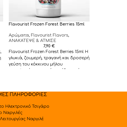
Flavourist Frozen Forest Berries 15ml
HOT
Αρώματα
,
Flavourist Flavors
,
Flavourist Mec
ΑΝΑΚΑΤΕΨΕ & ΑΤΜΙΣΕ
7,90
€
Αρώματα
,
Flav
,
Flavourist Frozen Forest Berries 15ml Η
ΑΝΑΚΑΤΕΨΕ & 
η
γλυκιά, ζουμερή, τραγανή και δροσερή
γεύση του κόκκινου μήλου
Flavourist Mec
συμπληρώνεται από την όξινη γεύση
μείγμα αυθεντι
καπνού αρωματ
νότες ξύλου, 
μπαχαρικών π
ΜΕΣ ΠΛΗΡΟΦΟΡΙΕΣ
 το Ηλεκτρονικό Τσιγάρο
 ο Ναργιλές
Λειτουργίας Ναργιλέ