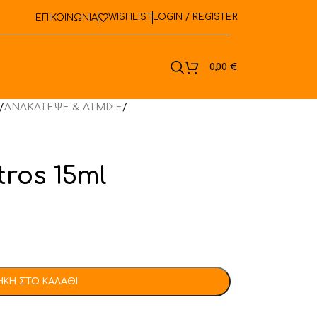
WISHLIST
LOGIN / REGISTER
ΕΠΙΚΟΙΝΩΝΙΑ
ook
0,00
€
/
ΑΝΑΚΑΤΕΨΕ & ΑΤΜΙΣΕ
/
tros 15ml
ΚΗ ΣΤΟ ΚΑΛΆΘΙ