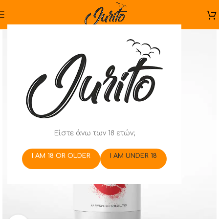
Είστε άνω των 18 ετών;
I AM 18 OR OLDER
I AM UNDER 18