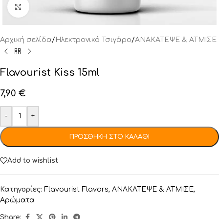
Click to enlarge
Αρχική σελίδα
/
Ηλεκτρονικό Τσιγάρο
/
ΑΝΑΚΑΤΕΨΕ & ΑΤΜΙΣΕ
Flavourist Kiss 15ml
7,90
€
-
+
ΠΡΟΣΘΉΚΗ ΣΤΟ ΚΑΛΆΘΙ
Add to wishlist
Κατηγορίες:
Flavourist Flavors
,
ΑΝΑΚΑΤΕΨΕ & ΑΤΜΙΣΕ
,
Αρώματα
Share: