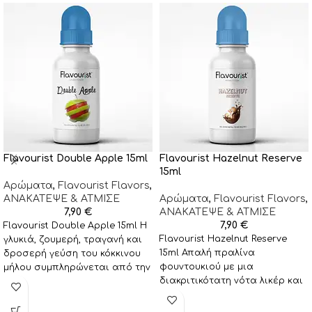
Flavourist Double Apple 15ml
Flavourist Hazelnut Reserve
15ml
Αρώματα
,
Flavourist Flavors
,
ΑΝΑΚΑΤΕΨΕ & ΑΤΜΙΣΕ
Αρώματα
,
Flavourist Flavors
,
7,90
€
ΑΝΑΚΑΤΕΨΕ & ΑΤΜΙΣΕ
7,90
€
Flavourist Double Apple 15ml Η
Flavourist Hazelnut Reserve
γλυκιά, ζουμερή, τραγανή και
15ml Απαλή πραλίνα
δροσερή γεύση του κόκκινου
φουντουκιού με μια
μήλου συμπληρώνεται από την
διακριτικότατη νότα λικέρ και
όξινη γεύση του
πλούσιες νότες από καφέ
Arabica! Προτεινόμενη