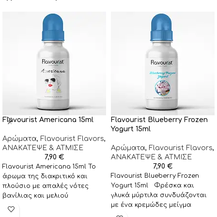
Flavourist Americana 15ml
Flavourist Blueberry Frozen
Yogurt 15ml
Αρώματα
,
Flavourist Flavors
,
ΑΝΑΚΑΤΕΨΕ & ΑΤΜΙΣΕ
Αρώματα
,
Flavourist Flavors
,
7,90
€
ΑΝΑΚΑΤΕΨΕ & ΑΤΜΙΣΕ
7,90
€
Flavourist Americana 15ml Το
Flavourist Blueberry Frozen
άρωμα της διακριτικό και
Yogurt 15ml Φρέσκα και
πλούσιο με απαλές νότες
γλυκά μύρτιλα συνδυάζονται
βανίλιας και μελιού
με ένα κρεμώδες μείγμα
αναμειγνύεται αρμονικά με
παγωτό γιαούρτι
ένα ήπιο