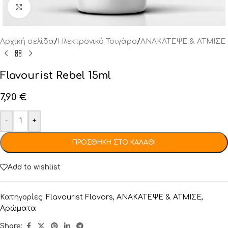
Click to enlarge
Αρχική σελίδα
/
Ηλεκτρονικό Τσιγάρο
/
ΑΝΑΚΑΤΕΨΕ & ΑΤΜΙΣΕ
Flavourist Rebel 15ml
7,90
€
-
+
ΠΡΟΣΘΉΚΗ ΣΤΟ ΚΑΛΆΘΙ
Add to wishlist
Κατηγορίες:
Flavourist Flavors
,
ΑΝΑΚΑΤΕΨΕ & ΑΤΜΙΣΕ
,
Αρώματα
Share: