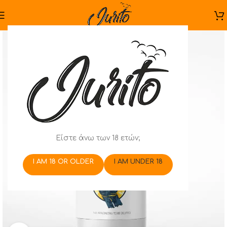
Είστε άνω των 18 ετών;
I AM 18 OR OLDER
I AM UNDER 18