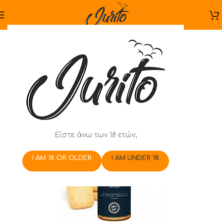
Είστε άνω των 18 ετών;
I AM 18 OR OLDER
I AM UNDER 18