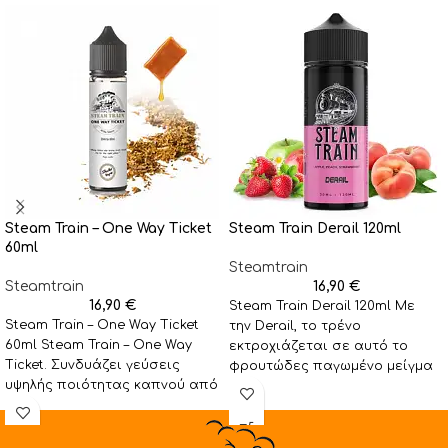
Steam Train – One Way Ticket
Steam Train Derail 120ml
60ml
Steamtrain
Steamtrain
16,90
€
16,90
€
Steam Train Derail 120ml Με
Steam Train – One Way Ticket
την Derail, το τρένο
60ml Steam Train – One Way
εκτροχιάζεται σε αυτό το
Ticket. Συνδυάζει γεύσεις
φρουτώδες παγωμένο μείγμα
υψηλής ποιότητας καπνού από
από ζουμερά τραγανά
Ανατολή
μήλα, γλυκό
ροδάκινο και ώριμες
φράουλες και