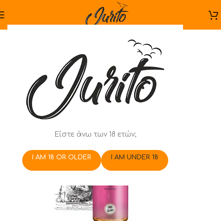
Είστε άνω των 18 ετών;
I AM 18 OR OLDER
I AM UNDER 18