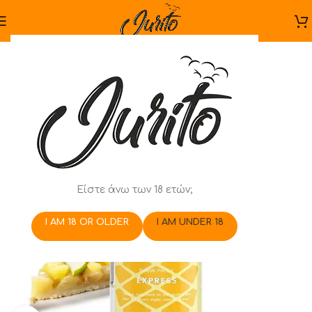
Είστε άνω των 18 ετών;
I AM 18 OR OLDER
I AM UNDER 18