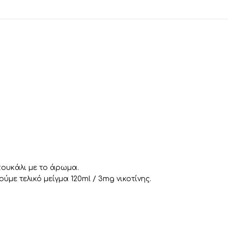
πουκάλι με το άρωμα.
ύμε τελικό μείγμα 120ml / 3mg νικοτίνης.