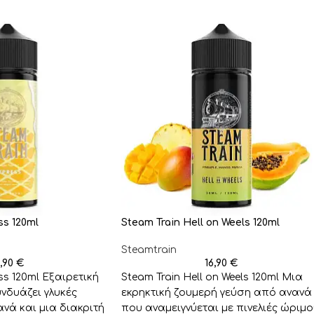
ss 120ml
Steam Train Hell on Weels 120ml
Steamtrain
6,90
€
16,90
€
ss 120ml Εξαιρετική
Steam Train Hell on Weels 120ml Μια
νδυάζει γλυκές
εκρηκτική ζουμερή γεύση από ανανά
ανά και μια διακριτή
που αναμειγνύεται με πινελιές ώριμ