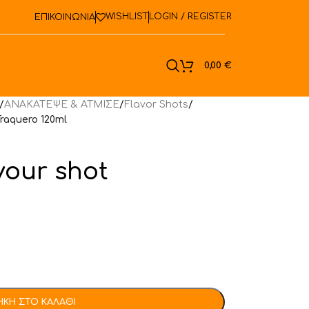
WISHLIST
LOGIN / REGISTER
ΕΠΙΚΟΙΝΩΝΙΑ
ook
0,00
€
/
ΑΝΑΚΑΤΕΨΕ & ΑΤΜΙΣΕ
/
Flavor Shots
/
Traquero 120ml
vour shot
ΚΗ ΣΤΟ ΚΑΛΆΘΙ