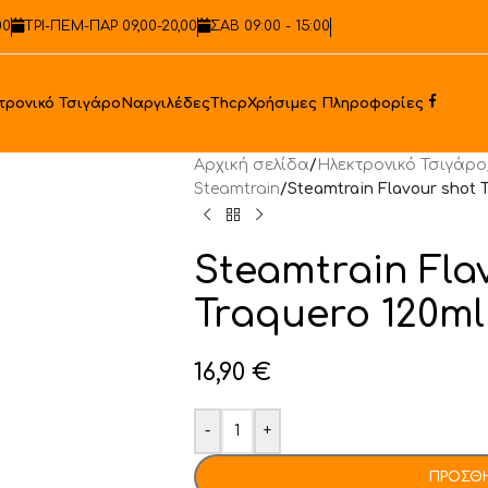
00
ΤΡΙ-ΠΕΜ-ΠΑΡ 09,00-20,00
ΣΑΒ 09:00 - 15:00
Faceb
τρονικό Τσιγάρο
Ναργιλέδες
Thcp
Χρήσιμες Πληροφορίες
Αρχική σελίδα
/
Ηλεκτρονικό Τσιγάρο
Steamtrain
/
Steamtrain Flavour shot 
Steamtrain Fla
Traquero 120ml
16,90
€
-
+
ΠΡΟΣΘΉ