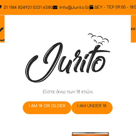
ΔΕΥ - ΤΕΡ 09:00 - 18:
21 1184 8249
21 0331 6580
Info@jurito.gr
Ηλεκ
Είστε άνω των 18 ετών;
I AM 18 OR OLDER
I AM UNDER 18