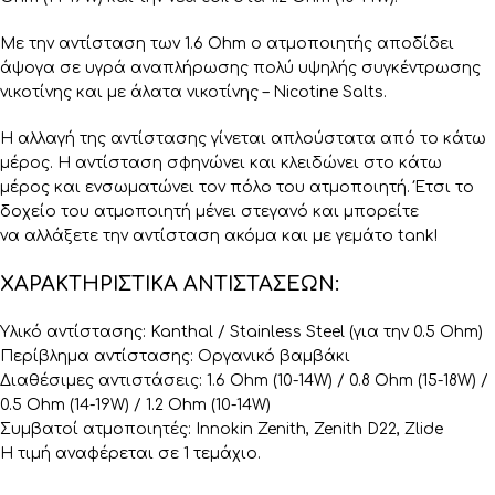
Με την
αντίσταση των 1.6 Ohm
ο ατμοποιητής αποδίδει
άψογα σε υγρά αναπλήρωσης πολύ υψηλής συγκέντρωσης
νικοτίνης και με
άλατα νικοτίνης – Nicotine Salts
.
Η αλλαγή της αντίστασης γίνεται απλούστατα από το κάτω
μέρος. Η αντίσταση σφηνώνει και κλειδώνει στο κάτω
μέρος και ενσωματώνει τον πόλο του ατμοποιητή. Έτσι το
δοχείο του ατμοποιητή μένει στεγανό και μπορείτε
να
αλλάξετε την αντίσταση ακόμα και με γεμάτο tank!
ΧΑΡΑΚΤΗΡΙΣΤΙΚΑ ΑΝΤΙΣΤΑΣΕΩΝ:
Υλικό αντίστασης: Kanthal / Stainless Steel (για την 0.5 Ohm)
Περίβλημα αντίστασης: Οργανικό βαμβάκι
Διαθέσιμες αντιστάσεις: 1.6 Ohm (10-14W) / 0.8 Ohm (15-18W) /
0.5 Ohm (14-19W) / 1.2 Ohm (10-14W)
Συμβατοί ατμοποιητές: Innokin Zenith, Zenith D22, Zlide
Η τιμή αναφέρεται σε 1 τεμάχιο.