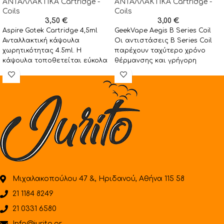
ΑΝΤΑΛΛΑΚΤΙΚA Cartridge -
ΑΝΤΑΛΛΑΚΤΙΚA Cartridge -
Coils
Coils
3,50
€
3,00
€
Aspire Gotek Cartridge 4,5ml
GeekVape Aegis B Series Coil
Ανταλλακτική κάψουλα
Οι αντιστάσεις B Series Coil
χωρητικότητας 4.5ml. Η
παρέχουν ταχύτερο χρόνο
κάψουλα τοποθετείται εύκολα
θέρμανσης και γρήγορη
στο pod. Στο εσωτερικό της
απορροφητικότητα δίνοντας
θα βρείτε
πλούσια
Μιχαλακοπούλου 47 &, Ηριδανού, Αθήνα 115 58
21 1184 8249
21 0331 6580
Info@jurito.gr