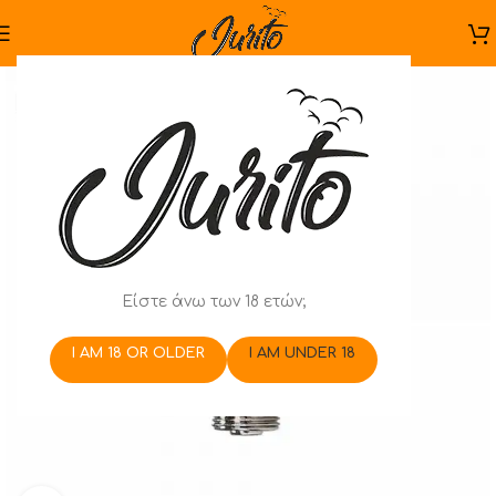
Είστε άνω των 18 ετών;
I AM 18 OR OLDER
I AM UNDER 18