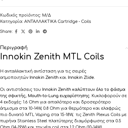
Κωδικός προϊόντος:
Μ/Δ
Κατηγορία:
ΑΝΤΑΛΛΑΚΤΙΚA Cartridge - Coils
Share:
Περιγραφή
Innokin Zenith MTL Coils
Η ανταλλακτική αντίσταση για τις σειρές
ατμοποιητών
Innokin Zenith
και
Innokin Zlide
.
Οι αντιστάσεις του
Innokin Zenith
καλύπτουν όλο το φάσμα
της σφικτής
, Mouth-to-Lung
ευχαρίστησης
. Κυκλοφορούν σε
4 εκδοχές:
1.6 Ohm
για απαλότερο και δροσερότερο
άτμισμα στα
10-14W,
0.8 Ohm
για θερμότερο και ελαφρώς
πιο δυνατό MTL Vaping στα
15-18W, τις Zenith Plexus Coils με
πυρήνα Stainless Steel πλατύτερης διαμόρφωσης στα 0.5
Ohm (14-19W) και την νέα coil στα 1.2 Ohm (10-14W).