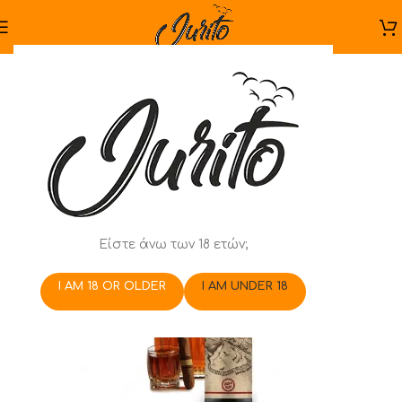
Είστε άνω των 18 ετών;
I AM 18 OR OLDER
I AM UNDER 18