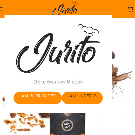
Είστε άνω των 18 ετών;
I AM 18 OR OLDER
I AM UNDER 18