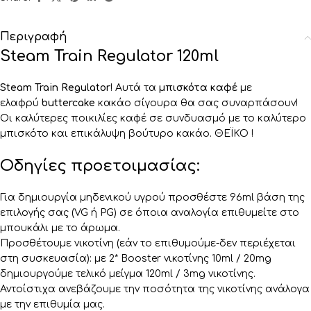
Περιγραφή
Steam Train Regulator 120ml
Steam Train Regulator
! Αυτά τα
μπισκότα
καφέ
με
ελαφρύ
buttercake
κακάο σίγουρα θα σας συναρπάσουν!
Οι καλύτερες ποικιλίες καφέ σε συνδυασμό με το καλύτερο
μπισκότο και επικάλυψη βούτυρο κακάο. ΘΕΪΚΟ !
Οδηγίες προετοιμασίας:
Για δημιουργία μηδενικού υγρού προσθέστε 96ml βάση της
επιλογής σας (VG ή PG) σε όποια αναλογία επιθυμείτε στο
μπουκάλι με το άρωμα.
Προσθέτουμε νικοτίνη (εάν το επιθυμούμε-δεν περιέχεται
στη συσκευασία): με 2* Booster νικοτίνης 10ml / 20mg
δημιουργούμε τελικό μείγμα 120ml / 3mg νικοτίνης.
Αντοίστιχα ανεβάζουμε την ποσότητα της νικοτίνης ανάλογα
με την επιθυμία μας.