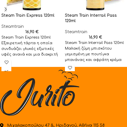
Steam Train Express 120ml
Steam Train Interrail Pass
120ml
Steamtrain
16,90
€
Steamtrain
16,90
€
Steam Train Express 120ml
Steam Train Interrail Pass 120ml
Εξαιρετική τάρτα η οποία
Μαλακή ζύμη μπισκότου
συνδυάζει γλυκές εξωτικές
γεμισμένη με πουτίγκα
υφές ανανά και μια διακριτή
μπανάνας και αφράτη κρέμα
νότα ζουμερού αχλαδιού! Για
βανίλιας, κομμάτια ώριμης
μπανάνας και
Μιχαλακοπούλου 47 &, Ηριδανού, Αθήνα 115 58