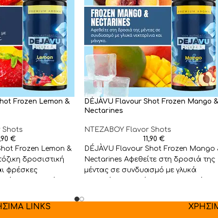
hot Frozen Lemon &
DÉJÀVU Flavour Shot Frozen Mango 
Nectarines
 Shots
NTEZABOY Flavor Shots
1,90
€
11,90
€
hot Frozen Lemon &
DÉJÀVU Flavour Shot Frozen Mango
τόζικη δροσιστική
Nectarines Αφεθείτε στη δροσιά της
αι φρέσκες
μέντας σε συνδυασμό με γλυκά
ηρώστε 95ml βάση
νεκταρίνια και μάνγκο. Συμπληρώστε
95ml
ΗΣΙΜΑ LINKS
ΧΡΗΣΙ