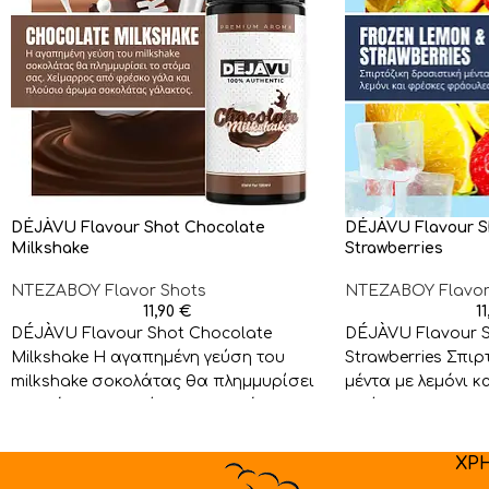
DÉJÀVU Flavour Shot Chocolate
DÉJÀVU Flavour S
Milkshake
Strawberries
NTEZABOY Flavor Shots
NTEZABOY Flavor
11,90
€
1
DÉJÀVU Flavour Shot Chocolate
DÉJÀVU Flavour S
Milkshake Η αγαπημένη γεύση του
Strawberries Σπιρ
milkshake σοκολάτας θα πλημμυρίσει
μέντα με λεμόνι κ
το στόμα σας. Χείμαρρος από
φράουλες. Συμπλ
φρέσκο γάλα
της επιλογής
ΧΡ