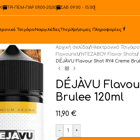
00
ΤΡΙ-ΠΕΜ-ΠΑΡ 09,00-20,00
ΣΑΒ 09:00 - 15:00
Faceb
τρονικό Τσιγάρο
Ναργιλέδες
Thcp
Χρήσιμες Πληροφορίες
Αρχική σελίδα
/
Ηλεκτρονικό Τσιγάρο
Flavourist
/
NTEZABOY Flavor Shots
/
DÉJÀVU Flavour Shot RY4 Creme Brul
DÉJÀVU Flavou
Brulee 120ml
11,90
€
-
+