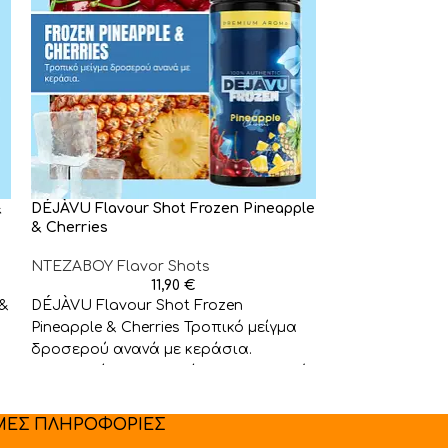
&
DÉJÀVU Flavour Shot Frozen Pineapple
DÉJÀVU Frozen
& Cherries
Coconut Cream
NTEZABOY Flavor Shots
NTEZABOY Flav
11,90
€
 &
DÉJÀVU Flavour Shot Frozen
DÉJÀVU Frozen
Pineapple & Cherries Τροπικό μείγμα
Coconut Cream
δροσερού ανανά με κεράσια.
με γεύση από 
Συμπληρώστε 95ml βάση της επιλογής
ζουμερή παπάγ
σας και θα
θρυμματισμέν
ΜΕΣ ΠΛΗΡΟΦΟΡΙΕΣ