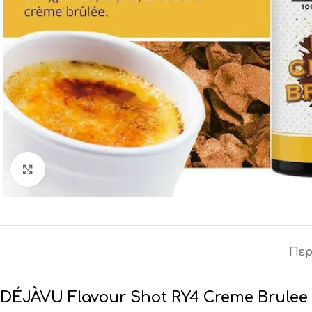
Click to enlarge
Περ
DÉJÀVU Flavour Shot RY4 Creme Brulee 