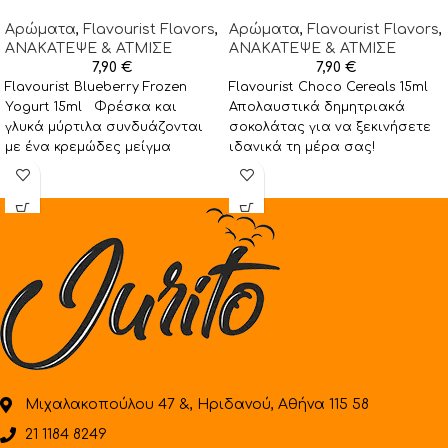
Αρώματα
,
Flavourist Flavors
,
Αρώματα
,
Flavourist Flavors
,
ΑΝΑΚΑΤΕΨΕ & ΑΤΜΙΣΕ
ΑΝΑΚΑΤΕΨΕ & ΑΤΜΙΣΕ
7,90
€
7,90
€
Flavourist Blueberry Frozen
Flavourist Choco Cereals 15ml
Yogurt 15ml Φρέσκα και
Απολαυστικά δημητριακά
γλυκά μύρτιλα συνδυάζονται
σοκολάτας για να ξεκινήσετε
με ένα κρεμώδες μείγμα
ιδανικά τη μέρα σας!
παγωτό γιαούρτι
Προτεινόμενη αραίωση: 8-10%
προσφέροντας ένα
(Αναλογία σε βάση:
απολαυστικό
Μιχαλακοπούλου 47 &, Ηριδανού, Αθήνα 115 58
21 1184 8249