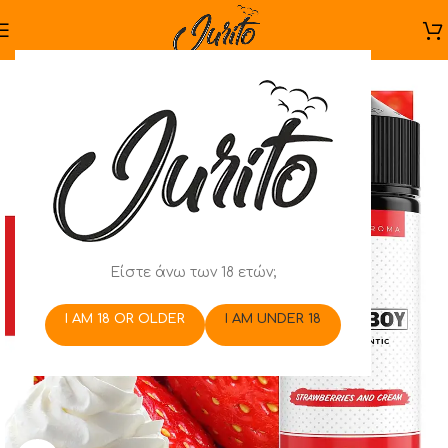
Είστε άνω των 18 ετών;
I AM 18 OR OLDER
I AM UNDER 18