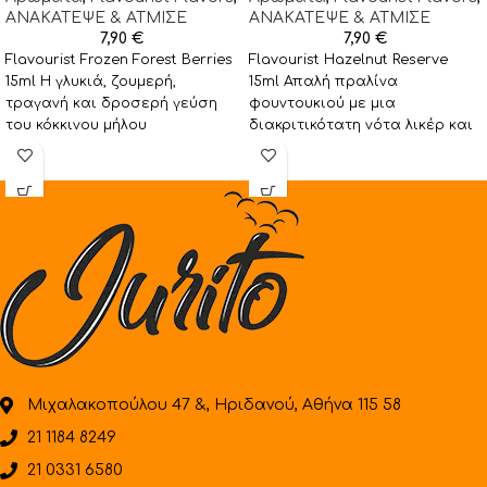
ΑΝΑΚΑΤΕΨΕ & ΑΤΜΙΣΕ
ΑΝΑΚΑΤΕΨΕ & ΑΤΜΙΣΕ
7,90
€
7,90
€
Flavourist Frozen Forest Berries
Flavourist Hazelnut Reserve
15ml Η γλυκιά, ζουμερή,
15ml Απαλή πραλίνα
τραγανή και δροσερή γεύση
φουντουκιού με μια
του κόκκινου μήλου
διακριτικότατη νότα λικέρ και
συμπληρώνεται από την όξινη
πλούσιες νότες από καφέ
γεύση
Arabica! Προτεινόμενη
αραίωση:
Μιχαλακοπούλου 47 &, Ηριδανού, Αθήνα 115 58
21 1184 8249
21 0331 6580