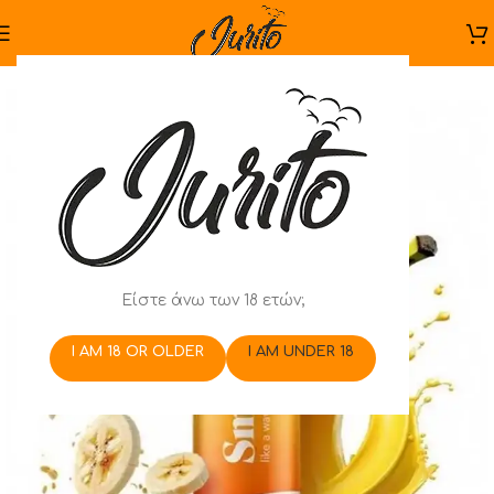
Είστε άνω των 18 ετών;
I AM 18 OR OLDER
I AM UNDER 18