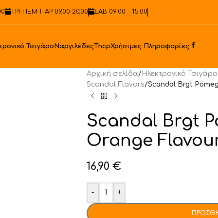
00
ΤΡΙ-ΠΕΜ-ΠΑΡ 09,00-20,00
ΣΑΒ 09:00 - 15:00
Faceb
τρονικό Τσιγάρο
Ναργιλέδες
Thcp
Χρήσιμες Πληροφορίες
Αρχική σελίδα
/
Ηλεκτρονικό Τσιγάρο
Scandal Flavors
/
Scandal Brgt Pomeg
Scandal Brgt 
Orange Flavour
16,90
€
-
+
ΠΡΟΣΘΉ