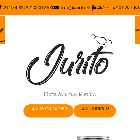
ΔΕΥ - ΤΕΡ 09:00 - 18:
21 1184 8249
21 0331 6580
Info@jurito.gr
Ηλεκ
Είστε άνω των 18 ετών;
I AM 18 OR OLDER
I AM UNDER 18