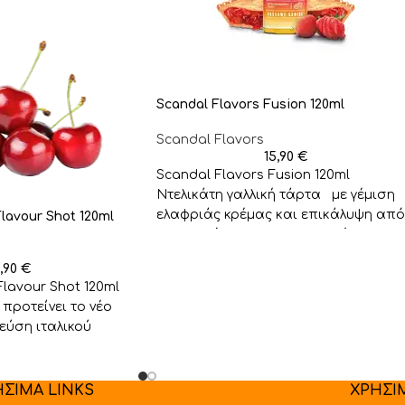
Scandal Flavors Fusion 120ml
Scandal Flavors
15,90
€
Scandal Flavors Fusion 120ml
Ντελικάτη γαλλική τάρτα με γέμιση
ελαφριάς κρέμας και επικάλυψη από
Flavour Shot 120ml
τις πιο νόστιμες και ζουμερές
φράουλες
5,90
€
Flavour Shot 120ml
 προτείνει το νέο
γεύση ιταλικού
γευση αγριου
ΗΣΙΜΑ LINKS
ΧΡΗΣΙ