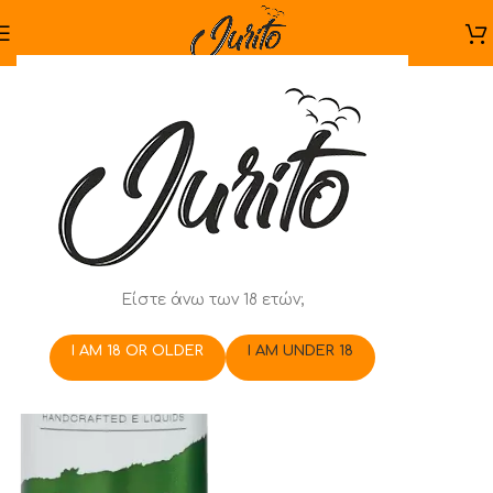
Είστε άνω των 18 ετών;
I AM 18 OR OLDER
I AM UNDER 18