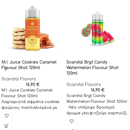
M.I. Juice Cookies Caramel
Scandal Brgt Candy
Flavour Shot 120ml
Watermelon Flavour Shot
120ml
Scandal Flavors
16,90
€
Scandal Flavors
16,90
€
M.I. Juice Cookies Caramel
Scandal Brgt Candy
Flavour Shot 120ml
Watermelon Flavour Shot 120ml
Λαχταριστά αφράτα cookies
Νέο υπέροχο δροσερό
φούρνου, πασπαλισμένα με
άρωμα γλειφιτζούρι καρπούζι
κομμάτια τραγανής
από την σειρά BRGT. Μια
καραμέλας, βουτηγμένα σε
φανταστική
πλούσια