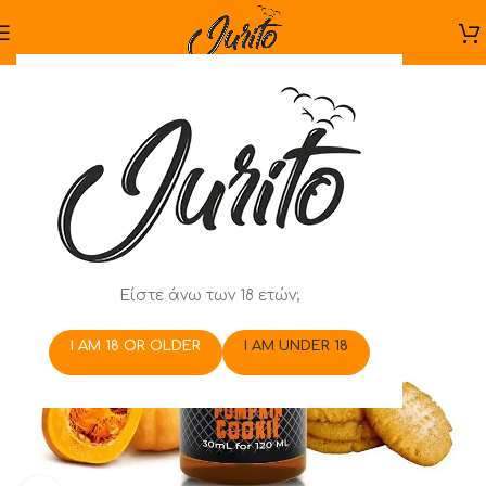
Είστε άνω των 18 ετών;
I AM 18 OR OLDER
I AM UNDER 18