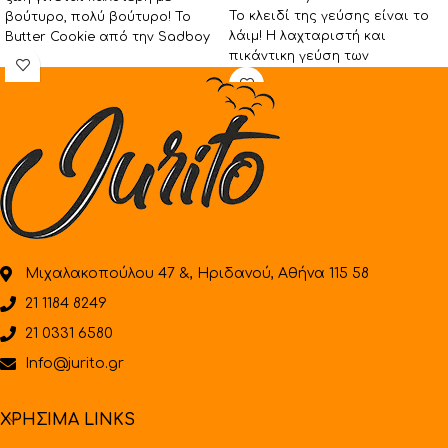
Το κλειδί της γεύσης είναι το
βούτυρο, πολύ βούτυρο! Το
λάιμ! Η λαχταριστή και
Butter Cookie από την Sadboy
πικάντικη γεύση των
είναι ένα
εσπεριδοειδών keylime συνδυά
με τις
Μιχαλακοπούλου 47 &, Ηριδανού, Αθήνα 115 58
21 1184 8249
21 0331 6580
Info@jurito.gr
ΧΡΗΣΙΜΑ LINKS