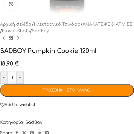
Click to enlarge
Αρχική σελίδα
/
Ηλεκτρονικό Τσιγάρο
/
ΑΝΑΚΑΤΕΨΕ & ΑΤΜΙΣΕ
/
Flavor Shots
/
SadBoy
SADBOY Pumpkin Cookie 120ml
18,90
€
-
+
ΠΡΟΣΘΉΚΗ ΣΤΟ ΚΑΛΆΘΙ
Add to wishlist
Κατηγορία:
SadBoy
Share: