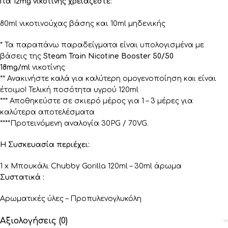
Για 12mg νικοτίνης χρειάζεστε:
80ml νικοτινούχας βάσης και 10ml μηδενικής
* Τα παραπάνω παραδείγματα είναι υπολογισμένα με
βάσεις της
Steam Train Nicotine Booster 50/50
18mg/ml
νικοτίνης
** Ανακινήστε καλά για καλύτερη ομογενοποίηση και είναι
έτοιμο! Τελική ποσότητα υγρού 120ml
*** Αποθηκεύστε σε σκιερό μέρος για 1 – 3 μέρες για
καλύτερα αποτελέσματα
****Προτεινόμενη αναλογία 30PG / 70VG.
Η Συσκευασία περιέχει:
1 x Μπουκάλι Chubby Gorilla 120ml – 30ml άρωμα
Συστατικά :
Αρωματικές ύλες – Προπυλενογλυκόλη
Αξιολογήσεις (0)