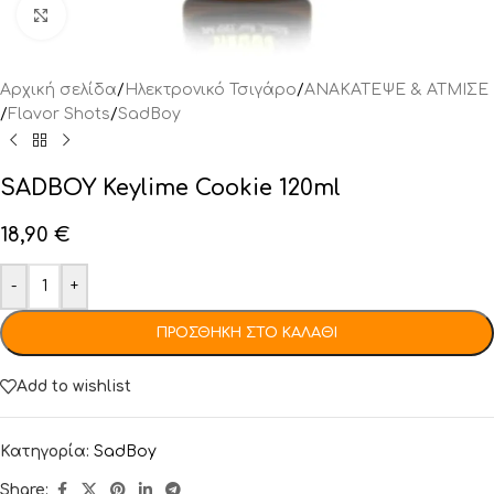
Click to enlarge
Αρχική σελίδα
/
Ηλεκτρονικό Τσιγάρο
/
ΑΝΑΚΑΤΕΨΕ & ΑΤΜΙΣΕ
/
Flavor Shots
/
SadBoy
SADBOY Keylime Cookie 120ml
18,90
€
-
+
ΠΡΟΣΘΉΚΗ ΣΤΟ ΚΑΛΆΘΙ
Add to wishlist
Κατηγορία:
SadBoy
Share: