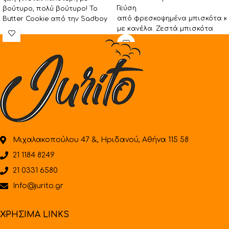
Γεύση
βούτυρο, πολύ βούτυρο! Το
από φρεσκοψημένα μπισκότα 
Butter Cookie από την Sadboy
με κανέλα. Ζεστά μπισκότα
είναι ένα
αναμεμειγμένα με
νόστιμη κολοκύθα και κανέλα.
Για τους οπαδούς των dessert
υγρών, το Pumpkin Cookie από
Μιχαλακοπούλου 47 &, Ηριδανού, Αθήνα 115 58
21 1184 8249
21 0331 6580
Info@jurito.gr
ΧΡΗΣΙΜΑ LINKS