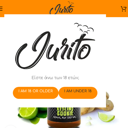
Είστε άνω των 18 ετών;
I AM 18 OR OLDER
I AM UNDER 18