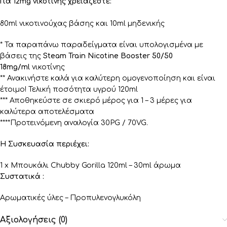
Για 12mg νικοτίνης χρειάζεστε:
80ml νικοτινούχας βάσης και 10ml μηδενικής
* Τα παραπάνω παραδείγματα είναι υπολογισμένα με
βάσεις της
Steam Train Nicotine Booster 50/50
18mg/ml
νικοτίνης
** Ανακινήστε καλά για καλύτερη ομογενοποίηση και είναι
έτοιμο! Τελική ποσότητα υγρού 120ml
*** Αποθηκεύστε σε σκιερό μέρος για 1 – 3 μέρες για
καλύτερα αποτελέσματα
****Προτεινόμενη αναλογία 30PG / 70VG.
Η Συσκευασία περιέχει:
1 x Μπουκάλι Chubby Gorilla 120ml – 30ml άρωμα
Συστατικά :
Αρωματικές ύλες – Προπυλενογλυκόλη
Αξιολογήσεις (0)