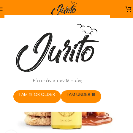
Είστε άνω των 18 ετών;
I AM 18 OR OLDER
I AM UNDER 18