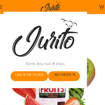
Είστε άνω των 18 ετών;
I AM 18 OR OLDER
I AM UNDER 18