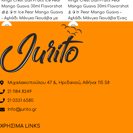
Kings Crest Bali Fruits Ice Pear
Kings Crest Bali Fruits Pear
Mango Guava 30ml Flavorshot
Mango Guava 30ml Flavorshot
🧊🍐🥭🍈 Ice Pear Mango Guava
🍐🥭🍈 Pear Mango Guava –
– Αχλάδι Μάνγκο Γκουάβα με
Αχλάδι Μάνγκο Γκουάβα Ένας
απολαυστικός συνδυασμός
Μιχαλακοπούλου 47 &, Ηριδανού, Αθήνα 115 58
21 1184 8249
21 0331 6580
Info@jurito.gr
ΧΡΗΣΙΜΑ LINKS