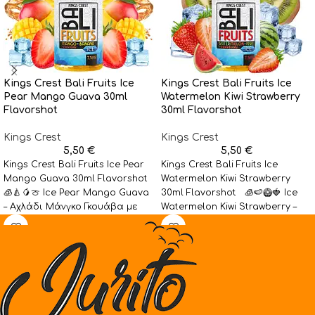
Kings Crest Bali Fruits Ice
Kings Crest Bali Fruits Ice
Pear Mango Guava 30ml
Watermelon Kiwi Strawberry
Flavorshot
30ml Flavorshot
Kings Crest
Kings Crest
5,50
€
5,50
€
Kings Crest Bali Fruits Ice Pear
Kings Crest Bali Fruits Ice
Mango Guava 30ml Flavorshot
Watermelon Kiwi Strawberry
🧊🍐🥭🍈 Ice Pear Mango Guava
30ml Flavorshot 🧊🍉🥝🍓 Ice
– Αχλάδι Μάνγκο Γκουάβα με
Watermelon Kiwi Strawberry –
Καρπούζι Ακτινίδιο Φράουλα
με