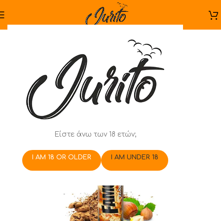
Είστε άνω των 18 ετών;
I AM 18 OR OLDER
I AM UNDER 18