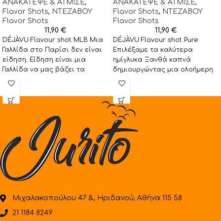
ΑΝΑΚΑΤΕΨΕ & ΑΤΜΙΣΕ
,
ΑΝΑΚΑΤΕΨΕ & ΑΤΜΙΣΕ
,
Flavor Shots
,
NTEZABOY
Flavor Shots
,
NTEZABOY
Flavor Shots
Flavor Shots
11,90
€
11,90
€
DÉJÀVU Flavour shot MLB Μια
DÉJÀVU Flavour shot Pure
Γαλλίδα στο Παρίσι δεν είναι
Επιλέξαμε τα καλύτερα
είδηση. Είδηση είναι μια
ημίγλυκα Ξανθά καπνά
Γαλλίδα να μας βάζει τα
δημιουργώντας μια ολοήμερη
γυαλιά
απόλαυση. Συναρπαστικό και
απόλυτα γευστικό
αποτέλεσμα. Συμπληρώστε
Μιχαλακοπούλου 47 &, Ηριδανού, Αθήνα 115 58
21 1184 8249