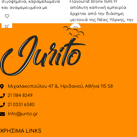
σιγοψημένα, καραμελωμένα
Flavourist Bronx 15ml Η
και αναμεμειγμένα με
απόλυτη καπνική εμπειρία
καρυκεύματα κανέλας και
έρχεται από την διάσημη
μπαχαρικών τυλίγονται σε
γειτονιά της Νέας Υόρκης, την
βουτυράτη
γενέτειρα του hip-hop, που
Μιχαλακοπούλου 47 &, Ηριδανού, Αθήνα 115 58
21 1184 8249
21 0331 6580
Info@jurito.gr
ΧΡΗΣΙΜΑ LINKS