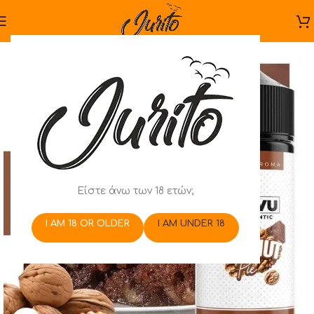
Είστε άνω των 18 ετών;
I AM 18 OR OLDER
I AM UNDER 18