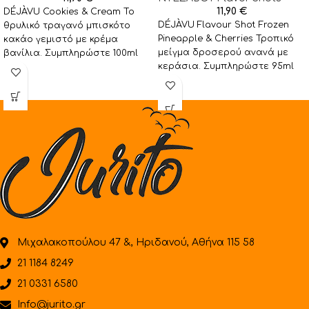
11,90
€
DÉJÀVU Cookies & Cream Το
DÉJÀVU Flavour Shot Frozen
θρυλικό τραγανό μπισκότο
Pineapple & Cherries Τροπικό
κακάο γεμιστό με κρέμα
μείγμα δροσερού ανανά με
βανίλια. Συμπληρώστε 100ml
κεράσια. Συμπληρώστε 95ml
βάση της επιλογής σας και
βάση της επιλογής σας και θα
Μιχαλακοπούλου 47 &, Ηριδανού, Αθήνα 115 58
21 1184 8249
21 0331 6580
Info@jurito.gr