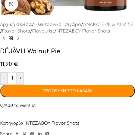
Click to enlarge
Αρχική σελίδα
/
Ηλεκτρονικό Τσιγάρο
/
ΑΝΑΚΑΤΕΨΕ & ΑΤΜΙΣΕ
/
Flavor Shots
/
Flavourist
/
NTEZABOY Flavor Shots
DÉJÀVU Walnut Pie
11,90
€
-
+
ΠΡΟΣΘΉΚΗ ΣΤΟ ΚΑΛΆΘΙ
Add to wishlist
Κατηγορία:
NTEZABOY Flavor Shots
Share: