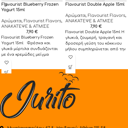
Flavourist Blueberry Frozen
Flavourist Double Apple 15ml
Yogurt 15ml
Αρώματα
,
Flavourist Flavors
,
Αρώματα
,
Flavourist Flavors
,
ΑΝΑΚΑΤΕΨΕ & ΑΤΜΙΣΕ
ΑΝΑΚΑΤΕΨΕ & ΑΤΜΙΣΕ
7,90
€
7,90
€
Flavourist Double Apple 15ml Η
Flavourist Blueberry Frozen
γλυκιά, ζουμερή, τραγανή και
Yogurt 15ml Φρέσκα και
δροσερή γεύση του κόκκινου
γλυκά μύρτιλα συνδυάζονται
μήλου συμπληρώνεται από την
με ένα κρεμώδες μείγμα
όξινη γεύση του
παγωτό γιαούρτι
προσφέροντας ένα
απολαυστικό