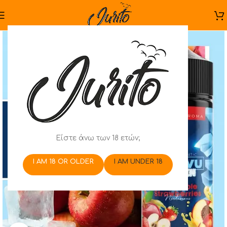
Είστε άνω των 18 ετών;
I AM 18 OR OLDER
I AM UNDER 18