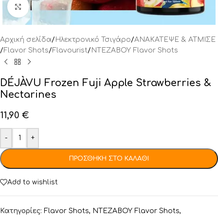
Click to enlarge
Αρχική σελίδα
/
Ηλεκτρονικό Τσιγάρο
/
ΑΝΑΚΑΤΕΨΕ & ΑΤΜΙΣΕ
/
Flavor Shots
/
Flavourist
/
NTEZABOY Flavor Shots
DÉJÀVU Frozen Fuji Apple Strawberries &
Nectarines
11,90
€
-
+
ΠΡΟΣΘΉΚΗ ΣΤΟ ΚΑΛΆΘΙ
Add to wishlist
Κατηγορίες:
Flavor Shots
,
NTEZABOY Flavor Shots
,