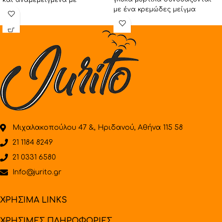
και αναμεμειγμένα με
με ένα κρεμώδες μείγμα
καρυκεύματα κανέλας και
παγωτό γιαούρτι
μπαχαρικών τυλίγονται σε
προσφέροντας ένα
βουτυράτη
απολαυστικό
Μιχαλακοπούλου 47 &, Ηριδανού, Αθήνα 115 58
21 1184 8249
21 0331 6580
Info@jurito.gr
ΧΡΗΣΙΜΑ LINKS
ΧΡΗΣΙΜΕΣ ΠΛΗΡΟΦΟΡΙΕΣ