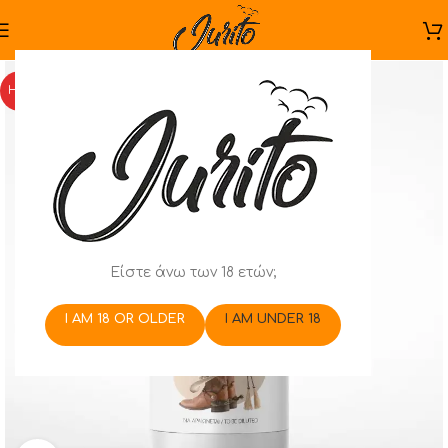
HOT
Είστε άνω των 18 ετών;
I AM 18 OR OLDER
I AM UNDER 18