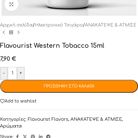
Click to enlarge
Αρχική σελίδα
/
Ηλεκτρονικό Τσιγάρο
/
ΑΝΑΚΑΤΕΨΕ & ΑΤΜΙΣΕ
Flavourist Western Tobacco 15ml
7,90
€
-
+
ΠΡΟΣΘΉΚΗ ΣΤΟ ΚΑΛΆΘΙ
Add to wishlist
Κατηγορίες:
Flavourist Flavors
,
ΑΝΑΚΑΤΕΨΕ & ΑΤΜΙΣΕ
,
Αρώματα
Share: