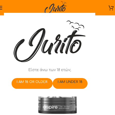
Είστε άνω των 18 ετών;
I AM 18 OR OLDER
I AM UNDER 18