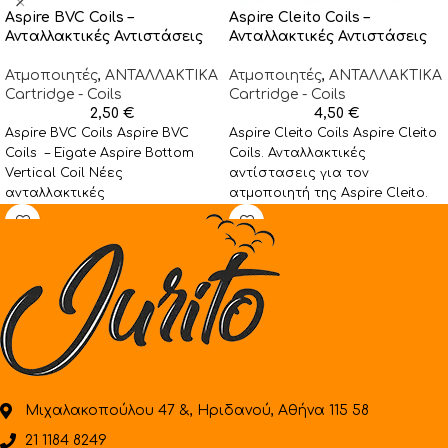
Aspire BVC Coils –
Aspire Cleito Coils –
Ανταλλακτικές Αντιστάσεις
Ανταλλακτικές Αντιστάσεις
Ατμοποιητές
,
ΑΝΤΑΛΛΑΚΤΙΚA
Ατμοποιητές
,
ΑΝΤΑΛΛΑΚΤΙΚA
Cartridge - Coils
Cartridge - Coils
2,50
€
4,50
€
Aspire BVC Coils Aspire BVC
Aspire Cleito Coils Aspire Cleito
Coils – Eigate Aspire Bottom
Coils. Ανταλλακτικές
Vertical Coil Νέες
αντίστασεις για τον
ανταλλακτικές
ατμοποιητή της Aspire Cleito.
κεφαλές συμβατές με όλους
Οι αντιστάσεις είναι τύπου
τους ατμοποιητές της
Clapton και
Μιχαλακοπούλου 47 &, Ηριδανού, Αθήνα 115 58
21 1184 8249