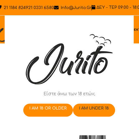
ΔΕΥ - ΤΕΡ 09:00 - 18:
21 1184 8249
21 0331 6580
Info@jurito.gr
Ηλεκ
Είστε άνω των 18 ετών;
I AM 18 OR OLDER
I AM UNDER 18