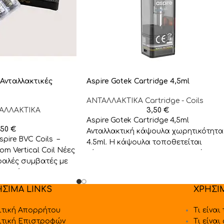
– Ανταλλακτικές
Aspire Gotek Cartridge 4,5ml
ΑΝΤΑΛΛΑΚΤΙΚA Cartridge - Coils
ΑΛΛΑΚΤΙΚA
3,50
€
Aspire Gotek Cartridge 4,5ml
,50
€
Ανταλλακτική κάψουλα χωρητικότητα
spire BVC Coils –
4.5ml. Η κάψουλα τοποθετείται
om Vertical Coil Νέες
εύκολα στο pod. Στο εσωτερικό της
φαλές συμβατές με
θα βρείτε
οιητές της
ΗΣΙΜΑ LINKS
ΧΡΗΣΙ
ιτική Απορρήτου
Τι είναι
ιτική Επιστροφών
Τι είναι