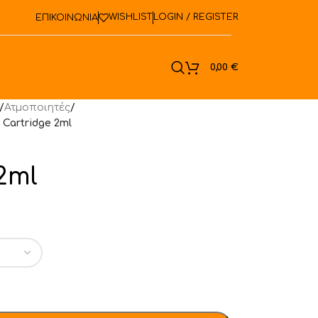
WISHLIST
LOGIN / REGISTER
ΕΠΙΚΟΙΝΩΝΙΑ
ook
0,00
€
/
Ατμοποιητές
/
 Cartridge 2ml
2ml