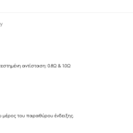
y
εστημένη αντίσταση: 0.8Ω & 1.0Ω
ω μέρος του παραθύρου ένδειξης.