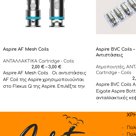
Aspire AF Mesh Coils
Aspire BVC Coils 
Αντιστάσεις
ΑΝΤΑΛΛΑΚΤΙΚA Cartridge - Coils
2,00
€
–
3,00
€
Ατμοποιητές
,
ΑΝΤ
Cartridge - Coils
Aspire AF Mesh Coils Οι αντιστάσεις
2
AF Coil της Aspire χρησιμοποιούνται
Aspire BVC Coils A
στο Flexus Q της Aspire. Επιλέξτε την
Eigate Aspire Bott
1.0
ανταλλακτικές κε
όλους τους ατμοπ
ΧΡ
Πολ
Πολ