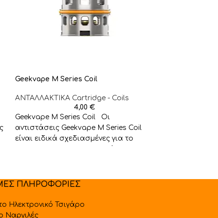
Geekvape M Series Coil
Geekvape U Car
ΑΝΤΑΛΛΑΚΤΙΚA Cartridge - Coils
ΑΝΤΑΛΛΑΚΤΙΚA C
4,00
€
Geekvape M Series Coil Οι
Geekvape U Ca
ς
αντιστάσεις Geekvape M Series Coil
Ανταλλακτική δ
είναι ειδικά σχεδιασμένες για το
χωρητικότητα 2
Geekvape Z Max Tank παράγοντας
αντιστάσεις 0.
πλούσιο
Συμβατή με τις
ΜΕΣ ΠΛΗΡΟΦΟΡΙΕΣ
 το Ηλεκτρονικό Τσιγάρο
 ο Ναργιλές