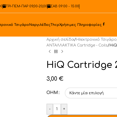
00
ΤΡΙ-ΠΕΜ-ΠΑΡ 09,00-20,00
ΣΑΒ 09:00 - 15:00
Faceb
τρονικό Τσιγάρο
Ναργιλέδες
Thcp
Χρήσιμες Πληροφορίες
Αρχική σελίδα
/
Ηλεκτρονικό Τσιγάρο
ΑΝΤΑΛΛΑΚΤΙΚA Cartridge - Coils
/
HiQ
HiQ Cartridge 
3,00
€
OHM
-
+