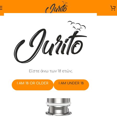
Είστε άνω των 18 ετών;
I AM 18 OR OLDER
I AM UNDER 18