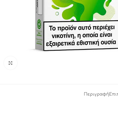
Click to enlarge
Περιγραφή
Επι