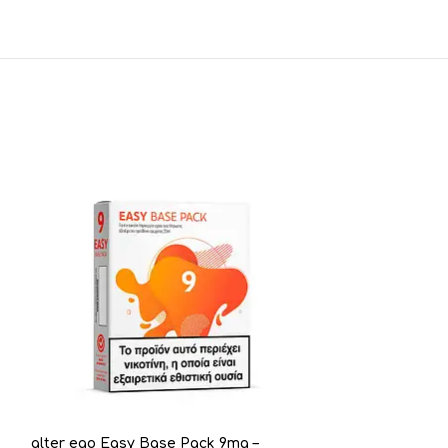
alter ego Easy Base Pack 9mg –
ELiquid France 