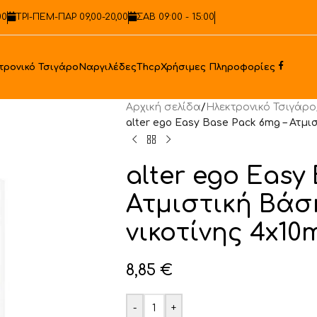
00
ΤΡΙ-ΠΕΜ-ΠΑΡ 09,00-20,00
ΣΑΒ 09:00 - 15:00
Faceb
τρονικό Τσιγάρο
Ναργιλέδες
Thcp
Χρήσιμες Πληροφορίες
Αρχική σελίδα
/
Ηλεκτρονικό Τσιγάρο
alter ego Easy Base Pack 6mg – Ατμι
alter ego Easy
Ατμιστική Βάσ
νικοτίνης 4x10
8,85
€
-
+