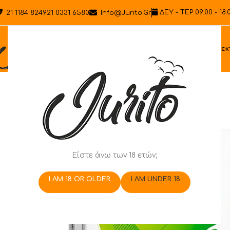
ΔΕΥ - ΤΕΡ 09:00 - 18:
21 1184 8249
21 0331 6580
Info@jurito.gr
Ηλεκ
Είστε άνω των 18 ετών;
I AM 18 OR OLDER
I AM UNDER 18