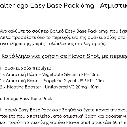
alter ego Easy Base Pack 6mg – Ατμιστι
Ανακαλύψτε το σούπερ βολικό Easy Base Pack 6mg, που έχει
Απλά προσθέστε όλο το περιεχόμενο της συσκευασίας στο F
αναπλήρωσης, χωρίς πολύπλοκους υπολογισμούς.
Κατάλληλο για χρήση σε Flavor Shot, με περι
Η συσκευασία περιέχει:
1 x Ατμιστική Βάση – Vegetable Glycerin EP – 10ml
1 x Ατμιστική Βάση – Propylene Glycol USP EP – 10ml
2 x Nicotine Booster – Unflavored VG 20mg – 10ml
alter ego Easy Base Pack
H σειρά Easy Base Pack σας βοηθά να έχετε πάντα την ακρι
πακέτο που αποτελείται από ατμιστική βάση και booster ν
και ποσότητα νικοτίνης για ένα Flavor Shot μπουκάλι 60ml π