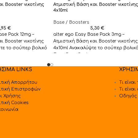
ι Booster νικοτίνης
Ατμιστική Βάση και Booster νικοτίνης
4x10ml
Base / Boosters
5,95
€
5,30
€
ase Pack 12mg –
alter ego Easy Base Pack 3mg –
ι Booster νικοτίνης
Ατμιστική Βάση και Booster νικοτίνης
τε το σούπερ βολικό
4x10ml Ανακαλύψτε το σούπερ βολικ
Easy Base Pack
ΗΣΙΜΑ LINKS
ΧΡΗΣΙ
ιτική Απορρήτου
Τι είναι
ιτική Επιστροφών
Τι είναι
ι Χρήσης
Οδηγός 
ιτική Cookies
κοινωνία