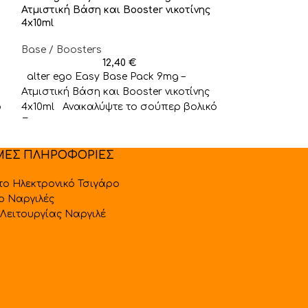
Ατμιστική Βάση και Booster νικοτίνης
4x10ml
Base / Booster
Base / Boosters
ELiquid France 
12,40
€
Το Nicotine Boo
alter ego Easy Base Pack 9mg –
Franceβασίζετ
Ατμιστική Βάση και Booster νικοτίνης
της σε πρώτες
ό
4x10ml Ανακαλύψτε το σούπερ βολικό
και προέρχοντ
Easy
ΜΕΣ ΠΛΗΡΟΦΟΡΙΕΣ
 το Ηλεκτρονικό Τσιγάρο
 ο Ναργιλές
Λειτουργίας Ναργιλέ