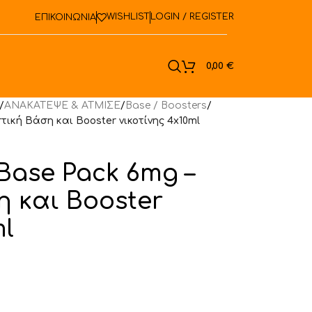
WISHLIST
LOGIN / REGISTER
ΕΠΙΚΟΙΝΩΝΙΑ
ook
0,00
€
/
ΑΝΑΚΑΤΕΨΕ & ΑΤΜΙΣΕ
/
Base / Boosters
/
στική Βάση και Booster νικοτίνης 4x10ml
 Base Pack 6mg –
η και Booster
ml