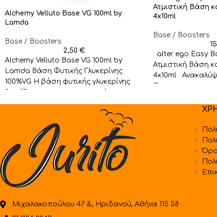
Ατμιστική Βάση κα
Alchemy Velluto Base VG 100ml by
4x10ml
Lamda
Base / Boosters
Base / Boosters
1
2,50
€
alter ego Easy B
Alchemy Velluto Base VG 100ml by
Ατμιστική Βάση κα
Lamda Βάση Φυτικής Γλυκερίνης
4x10ml Ανακαλύψ
100%VG Η βάση φυτικής γλυκερίνης
Easy
βασίζεται για την παραγωγή της
ΧΡ
Πολ
Πολ
Όρο
Πολ
Επι
Μιχαλακοπούλου 47 &, Ηριδανού, Αθήνα 115 58