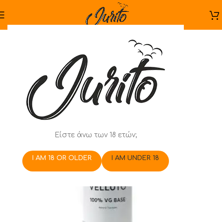
Είστε άνω των 18 ετών;
I AM 18 OR OLDER
I AM UNDER 18