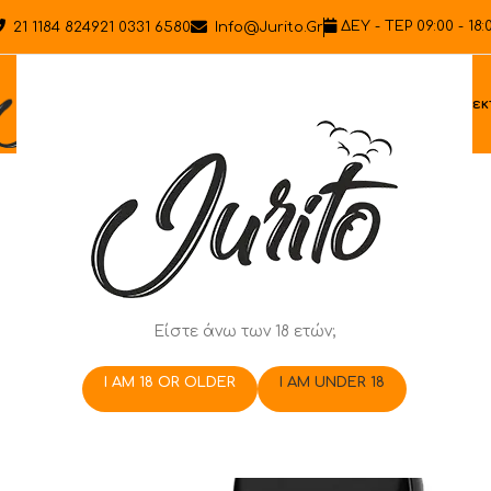
ΔΕΥ - ΤΕΡ 09:00 - 18:
21 1184 8249
21 0331 6580
Info@jurito.gr
Ηλεκ
Είστε άνω των 18 ετών;
I AM 18 OR OLDER
I AM UNDER 18