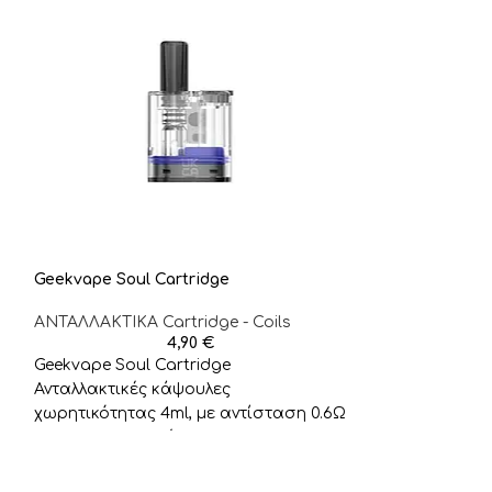
Geekvape Soul Cartridge
Joyetech BF coi
Αντιστάσεις
ΑΝΤΑΛΛΑΚΤΙΚA Cartridge - Coils
4,90
€
ΑΝΤΑΛΛΑΚΤΙΚA C
Geekvape Soul Cartridge
Joyetech BF coi
Ανταλλακτικές κάψουλες
Ανταλλακτική 
χωρητικότητας 4ml, με αντίσταση 0.6Ω
οργανικό βαμβ
και 1.0Ω, συμβατές με τη
Feeding Syste
συσκευή Soul Pod Kit. Εύρος
λειτουργίας: 0.6Ω coil: