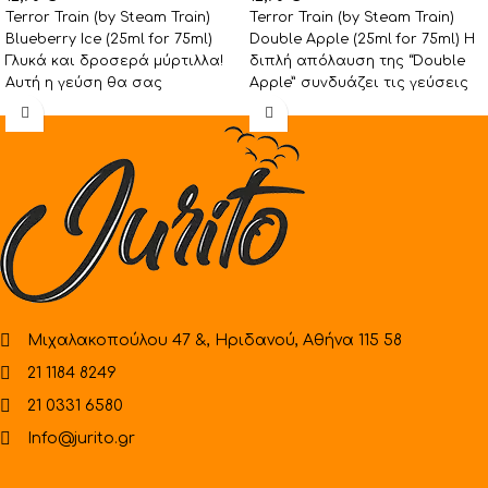
Terror Train (by Steam Train)
Terror Train (by Steam Train)
Blueberry Ice (25ml for 75ml)
Double Apple (25ml for 75ml) Η
Γλυκά και δροσερά μύρτιλλα!
διπλή απόλαυση της “Double
Αυτή η γεύση θα σας
Apple” συνδυάζει τις γεύσεις
ταξιδέψει
δύο
Μιχαλακοπούλου 47 &, Ηριδανού, Αθήνα 115 58
21 1184 8249
21 0331 6580
Info@jurito.gr