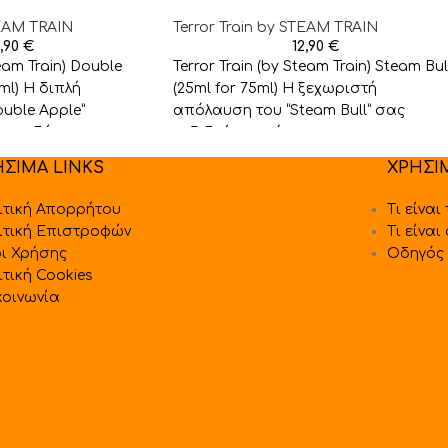
TEAM TRAIN
Terror Train by STEAM TRAIN
2,90
€
12,90
€
team Train) Double
Terror Train (by Steam Train) Steam Bul
ml) Η διπλή
(25ml for 75ml) Η ξεχωριστή
uble Apple”
απόλαυση του “Steam Bull” σας
σεις δύο
ταξιδεύει, σε έναν
ΗΣΙΜΑ LINKS
ΧΡΗΣΙ
ιτική Απορρήτου
Τι είναι
ιτική Επιστροφών
Τι είναι
ι Χρήσης
Οδηγός 
ιτική Cookies
κοινωνία