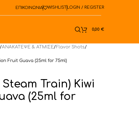
WISHLIST
LOGIN / REGISTER
ΕΠΙΚΟΙΝΩΝΙΑ
ook
0,00
€
/
ΑΝΑΚΑΤΕΨΕ & ΑΤΜΙΣΕ
/
Flavor Shots
/
sion Fruit Guava (25ml for 75ml)
y Steam Train) Kiwi
uava (25ml for