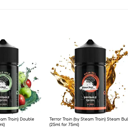
team Train) Double
Terror Train (by Steam Train) Steam Bul
ml)
(25ml for 75ml)