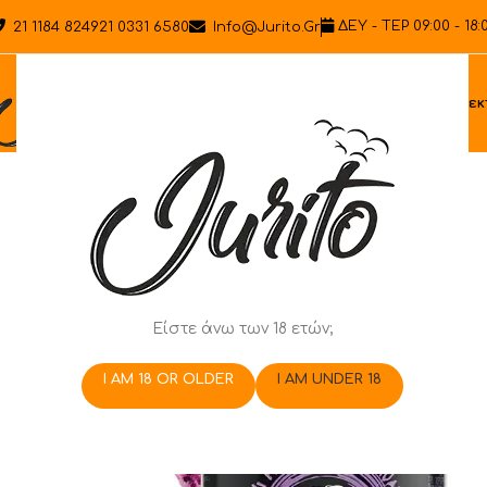
ΔΕΥ - ΤΕΡ 09:00 - 18:
21 1184 8249
21 0331 6580
Info@jurito.gr
Ηλεκ
Είστε άνω των 18 ετών;
I AM 18 OR OLDER
I AM UNDER 18