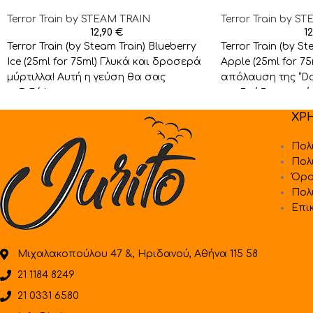
Terror Train by STEAM TRAIN
Terror Train by S
12,90
€
1
Terror Train (by Steam Train) Blueberry
Terror Train (by S
Ice (25ml for 75ml) Γλυκά και δροσερά
Apple (25ml for 75
μύρτιλλα! Αυτή η γεύση θα σας
απόλαυση της “Do
ταξιδέψει
συνδυάζει τις γεύ
ΧΡ
Πολ
Πολ
Όρο
Πολ
Επι
Μιχαλακοπούλου 47 &, Ηριδανού, Αθήνα 115 58
21 1184 8249
21 0331 6580