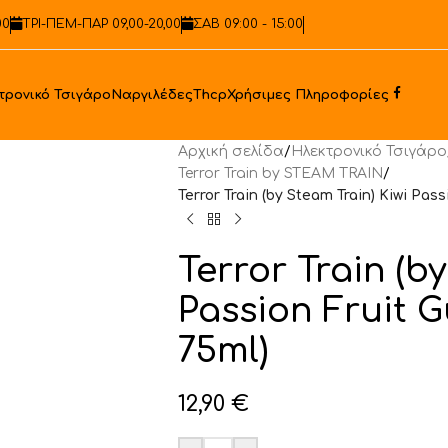
00
ΤΡΙ-ΠΕΜ-ΠΑΡ 09,00-20,00
ΣΑΒ 09:00 - 15:00
Faceb
τρονικό Τσιγάρο
Ναργιλέδες
Thcp
Χρήσιμες Πληροφορίες
Αρχική σελίδα
/
Ηλεκτρονικό Τσιγάρο
Terror Train by STEAM TRAIN
/
Terror Train (by Steam Train) Kiwi Pas
Terror Train (b
Passion Fruit G
75ml)
12,90
€