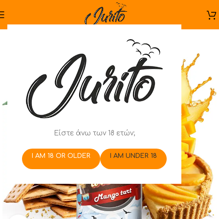
Είστε άνω των 18 ετών;
I AM 18 OR OLDER
I AM UNDER 18