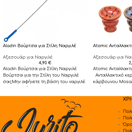
Aladin Βούρτσα για Στίλη Ναργιλέ
Atomic Ανταλλακτ
Αξεσουάρ για Ναργιλέ
Αξεσουάρ για Να
4,90
€
2
Aladin Βούρτσα για Στίλη Ναργιλέ
Atomic Ανταλλακτ
Βούρτσα για την Στίλη του Ναργιλέ
Ανταλλακτικό κε
σαςΜην αφήνετε τη βάση του ναργιλέ
κάρβουνου Mosaic
σας να γεμίσει
χρώματα,
ΧΡ
Πολ
Πολ
Όρο
Πολ