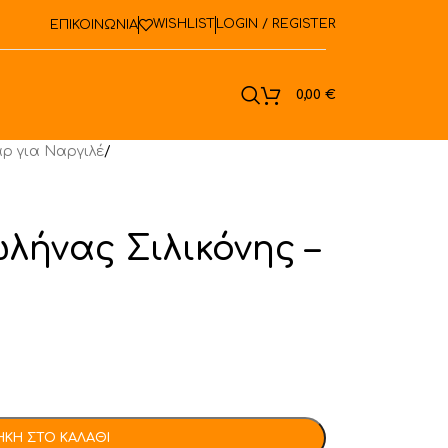
WISHLIST
LOGIN / REGISTER
ΕΠΙΚΟΙΝΩΝΙΑ
ook
0,00
€
ρ για Ναργιλέ
/
λήνας Σιλικόνης –
ΚΗ ΣΤΟ ΚΑΛΆΘΙ