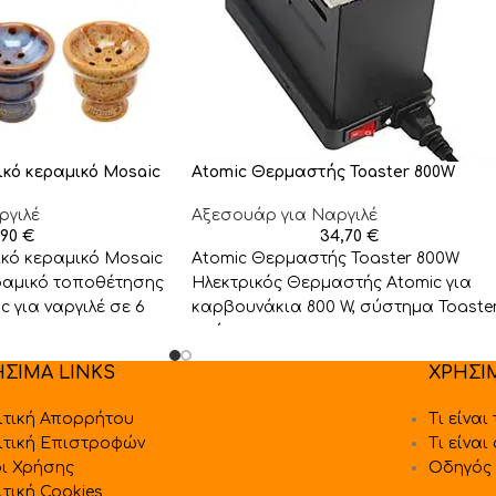
ικό κεραμικό Mosaic
Atomic Θερμαστής Toaster 800W
ργιλέ
Αξεσουάρ για Ναργιλέ
,90
€
34,70
€
ικό κεραμικό Mosaic
Atomic Θερμαστής Toaster 800W
ραμικό τοποθέτησης
Ηλεκτρικός Θερμαστής Atomic για
 για ναργιλέ σε 6
καρβουνάκια 800 W, σύστημα Toaster
μαύρος.
ΗΣΙΜΑ LINKS
ΧΡΗΣΙ
ιτική Απορρήτου
Τι είναι
ιτική Επιστροφών
Τι είναι
ι Χρήσης
Οδηγός 
ιτική Cookies