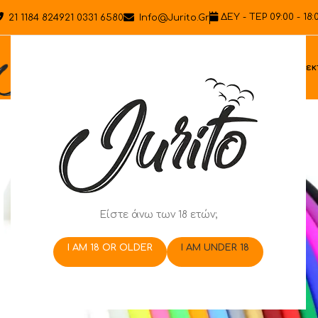
ΔΕΥ - ΤΕΡ 09:00 - 18:
21 1184 8249
21 0331 6580
Info@jurito.gr
Ηλεκ
Είστε άνω των 18 ετών;
I AM 18 OR OLDER
I AM UNDER 18