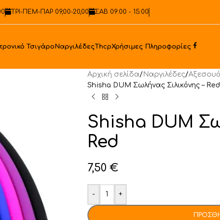
00
ΤΡΙ-ΠΕΜ-ΠΑΡ 09,00-20,00
ΣΑΒ 09:00 - 15:00
Faceb
τρονικό Τσιγάρο
Ναργιλέδες
Thcp
Χρήσιμες Πληροφορίες
Αρχική σελίδα
/
Ναργιλέδες
/
Αξεσουά
Shisha DUM Σωλήνας Σιλικόνης – Red
Shisha DUM Σω
Red
7,50
€
-
+
ΠΡΟΣΘΉ