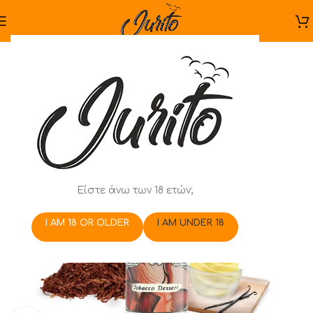
Είστε άνω των 18 ετών;
I AM 18 OR OLDER
I AM UNDER 18