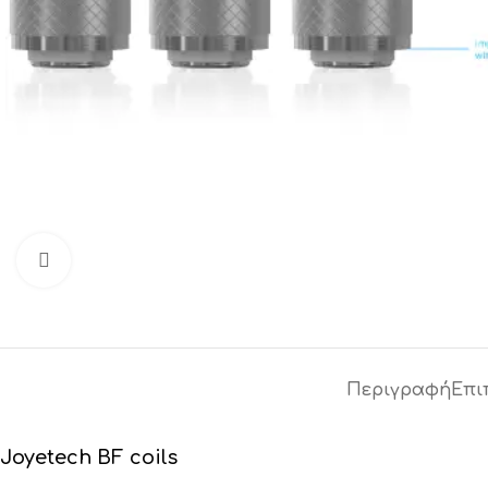
Click to enlarge
Περιγραφή
Επι
Joyetech BF coils