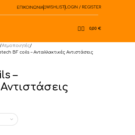
WISHLIST
LOGIN / REGISTER
ΕΠΙΚΟΙΝΩΝΙΑ
book
0,00
€
/
Ατμοποιητές
/
etech BF coils – Ανταλλακτικές Αντιστάσεις
ls –
 Αντιστάσεις