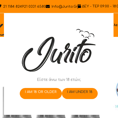
ΔΕΥ - ΤΕΡ 09:00 - 18:
21 1184 8249
21 0331 6580
Info@jurito.gr
Ηλε
Είστε άνω των 18 ετών;
I AM 18 OR OLDER
I AM UNDER 18