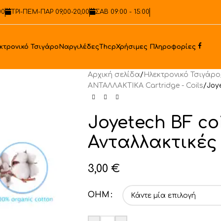
00
ΤΡΙ-ΠΕΜ-ΠΑΡ 09,00-20,00
ΣΑΒ 09:00 - 15:00
Face
κτρονικό Τσιγάρο
Ναργιλέδες
Thcp
Χρήσιμες Πληροφορίες
Αρχική σελίδα
/
Ηλεκτρονικό Τσιγάρο
ΑΝΤΑΛΛΑΚΤΙΚA Cartridge - Coils
/
Joy
Joyetech BF coi
Ανταλλακτικές
3,00
€
OHM