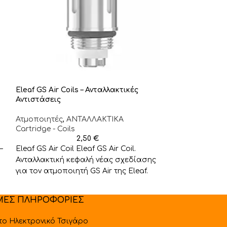
Eleaf GS Air Coils – Ανταλλακτικές
Geekvape Q Car
Αντιστάσεις
ΑΝΤΑΛΛΑΚΤΙΚA C
Ατμοποιητές
,
ΑΝΤΑΛΛΑΚΤΙΚA
2,
Cartridge - Coils
Geekvape Q Ca
2,50
€
Ανταλλακτική 
–
Eleaf GS Air Coil Eleaf GS Air Coil.
χωρητικότητα 2
Ανταλλακτική κεφαλή νέας σχεδίασης
αντιστάσεις σε
για τον ατμοποιητή GS Air της Eleaf.
1.2ohm. Συμβατ
ΜΕΣ ΠΛΗΡΟΦΟΡΙΕΣ
 το Ηλεκτρονικό Τσιγάρο