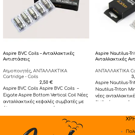
Aspire BVC Coils – Ανταλλακτικές
Aspire Nautilus-Tri
Αντιστάσεις
Ανταλλακτικές Αν
Ατμοποιητές
,
ΑΝΤΑΛΛΑΚΤΙΚA
ΑΝΤΑΛΛΑΚΤΙΚA Car
Cartridge - Coils
3
2,50
€
Aspire Nautilus-Tri
Aspire BVC Coils Aspire BVC Coils –
Nautilus-Triton Min
Eigate Aspire Bottom Vertical Coil Νέες
νέες ανταλλακτικ
ανταλλακτικές κεφαλές συμβατές με
BVC είναι συμβατ
όλους τους ατμοποιητές της
ατμοποιητές Aspir
Nautilus Mini.και
ΧΡ
Πολ