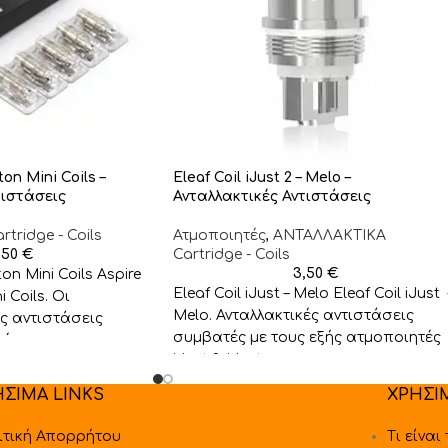
ton Mini Coils –
Eleaf Coil iJust 2 – Melo –
τιστάσεις
Ανταλλακτικές Αντιστάσεις
tridge - Coils
Ατμοποιητές
,
ΑΝΤΑΛΛΑΚΤΙΚA
,50
€
Cartridge - Coils
3,50
€
ton Mini Coils Aspire
Eleaf Coil iJust – Melo Eleaf Coil iJust 
i Coils. Οι
Melo. Ανταλλακτικές αντιστάσεις
ές αντιστάσεις
συμβατές με τους εξής ατμοποιητές
ές με τους
iJust 2, iJust
e Nautilus και Aspire
ΗΣΙΜΑ LINKS
ΧΡΗΣΙ
ιτική Απορρήτου
Τι είναι