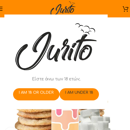
Είστε άνω των 18 ετών;
I AM 18 OR OLDER
I AM UNDER 18