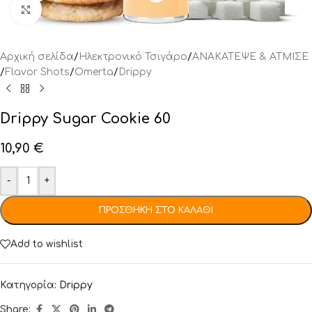
Click to enlarge
Αρχική σελίδα
/
Ηλεκτρονικό Τσιγάρο
/
ΑΝΑΚΑΤΕΨΕ & ΑΤΜΙΣΕ
/
Flavor Shots
/
Omerta
/
Drippy
Drippy Sugar Cookie 60
10,90
€
-
+
ΠΡΟΣΘΉΚΗ ΣΤΟ ΚΑΛΆΘΙ
Add to wishlist
Κατηγορία:
Drippy
Share: