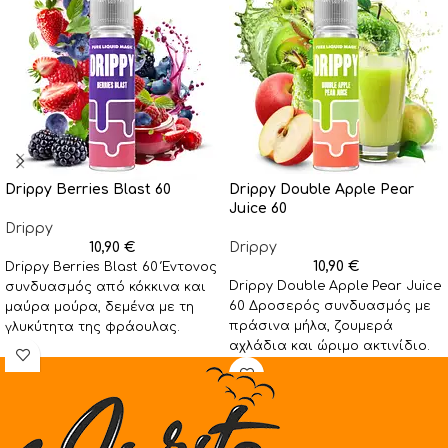
Drippy Berries Blast 60
Drippy Double Apple Pear
Juice 60
Drippy
10,90
€
Drippy
10,90
€
Drippy Berries Blast 60 Έντονος
Drippy Double Apple Pear Juice
συνδυασμός από κόκκινα και
60 Δροσερός συνδυασμός με
μαύρα μούρα, δεμένα με τη
πράσινα μήλα, ζουμερά
γλυκύτητα της φράουλας.
αχλάδια και ώριμο ακτινίδιο.
Φρουτένια απόλαυση στο
Φρουτένια ισορροπία με
φυσική